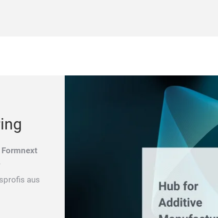
ing
t
Formnext
r
sprofis aus