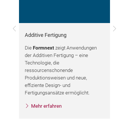
Zurück
Vor
Additive Fertigung
Lei
der
Die
Formnext
zeigt Anwendungen
Di
der Additiven Fertigung – eine
Exp
Technologie, die
Lei
ressourcenschonende
lei
Produktionsweisen und neue,
Anw
ur
effiziente Design- und
Gru
Fertigungsansätze ermöglicht.
E‑M
und
Mehr erfahren