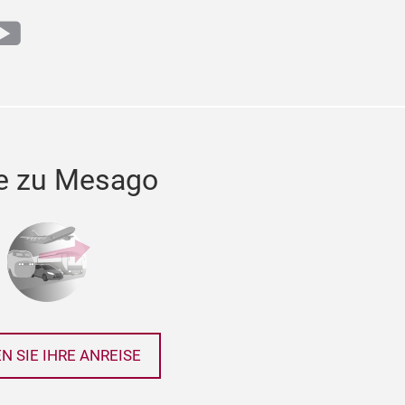
k
din
youtube
 zu Mesago
N SIE IHRE ANREISE