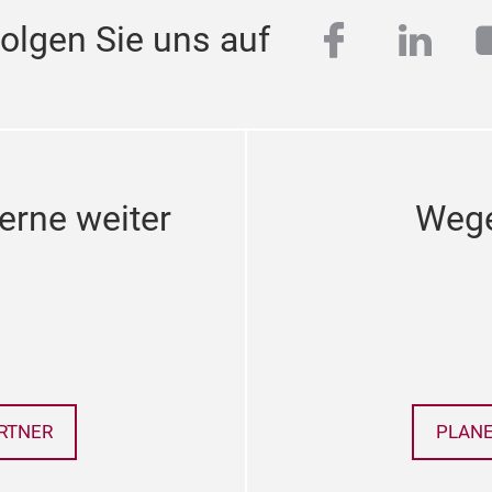
faceboo
linke
olgen Sie uns auf
erne weiter
Wege
RTNER
PLANE