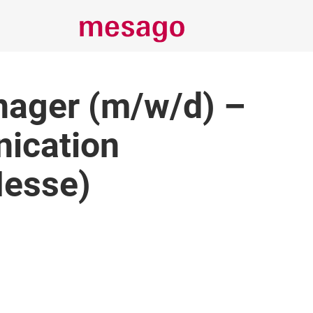
ager (m/w/d) –
ication
Messe)